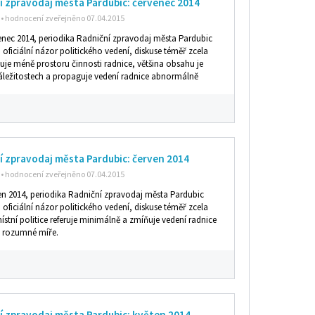
í zpravodaj města Pardubic: červenec 2014
• hodnocení zveřejněno 07.04.2015
venec 2014, periodika Radniční zpravodaj města Pardubic
n oficiální názor politického vedení, diskuse téměř zcela
uje méně prostoru činnosti radnice, většina obsahu je
záležitostech a propaguje vedení radnice abnormálně
í zpravodaj města Pardubic: červen 2014
• hodnocení zveřejněno 07.04.2015
ven 2014, periodika Radniční zpravodaj města Pardubic
n oficiální názor politického vedení, diskuse téměř zcela
ístní politice referuje minimálně a zmíňuje vedení radnice
ně rozumné míře.
í zpravodaj města Pardubic: květen 2014