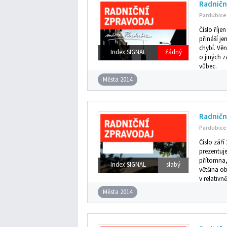
Radniční
Pardubice
Číslo říje
přináší je
chybí. Věn
Index SIGNAL
žádný
o jiných 
vůbec.
Města 2014
Radničn
Pardubice
Číslo zář
prezentuje
přítomna,
Index SIGNAL
slabý
většina ob
v relativ
Města 2014