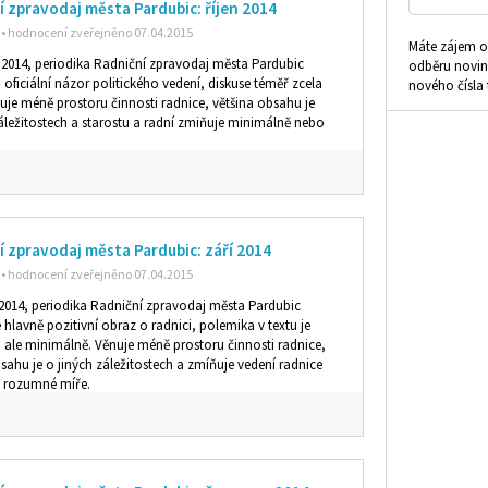
 zpravodaj města Pardubic: říjen 2014
• hodnocení zveřejněno 07.04.2015
Máte zájem o 
n 2014, periodika Radniční zpravodaj města Pardubic
odběru novin
n oficiální názor politického vedení, diskuse téměř zcela
nového čísla 
uje méně prostoru činnosti radnice, většina obsahu je
záležitostech a starostu a radní zmiňuje minimálně nebo
í zpravodaj města Pardubic: září 2014
• hodnocení zveřejněno 07.04.2015
í 2014, periodika Radniční zpravodaj města Pardubic
 hlavně pozitivní obraz o radnici, polemika v textu je
 ale minimálně. Věnuje méně prostoru činnosti radnice,
sahu je o jiných záležitostech a zmíňuje vedení radnice
ně rozumné míře.