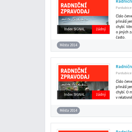
Radničn
Pardubice
Číslo čer
přináší je
chybí. Věn
Index SIGNAL
žádný
o jiných 
často.
Města 2014
Radničn
Pardubice
Číslo čer
přináší je
chybí. O m
Index SIGNAL
žádný
v relativ
Města 2014
Radničn