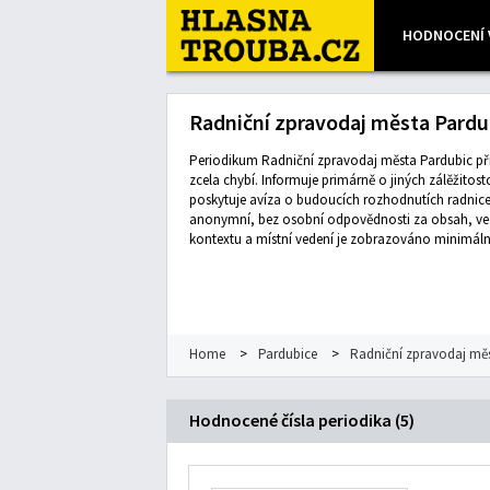
HODNOCENÍ 
Leaflet
| Map data ©
OpenStreetMap
contributors, Imagery
Radniční zpravodaj města Pardu
Periodikum Radniční zpravodaj města Pardubic přiná
zcela chybí. Informuje primárně o jiných zálěžitostc
poskytuje avíza o budoucích rozhodnutích radnice 
anonymní, bez osobní odpovědnosti za obsah, ve
kontextu a místní vedení je zobrazováno minimál
Home
>
Pardubice
>
Radniční zpravodaj mě
Hodnocené čísla periodika (5)