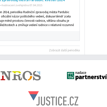
• hodnocení zveřejněno 07.04.2015
ten 2014, periodika Radniční zpravodaj města Pardubic
n oficiální názor politického vedení, diskuse téměř zcela
uje méně prostoru činnosti radnice, většina obsahu je
áležitostech a zmíňuje vedení radnice v relativně rozumné
Zobrazit další periodika