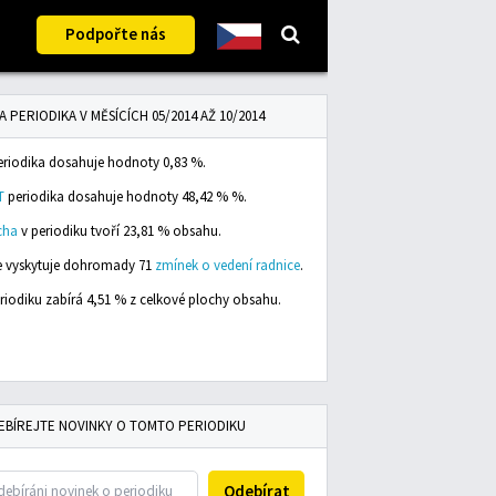
Podpořte nás
A PERIODIKA V MĚSÍCÍCH 05/2014 AŽ 10/2014
riodika dosahuje hodnoty 0,83 %.
T
periodika dosahuje hodnoty 48,42 % %.
cha
v periodiku tvoří 23,81 % obsahu.
se vyskytuje dohromady 71
zmínek o vedení radnice
.
riodiku zabírá 4,51 % z celkové plochy obsahu.
EBÍREJTE NOVINKY O TOMTO PERIODIKU