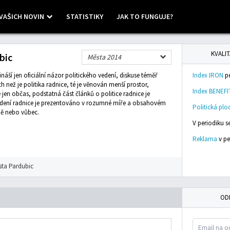
VAŠICH NOVIN
STATISTIKY
JAK TO FUNGUJE?
 ©
Mapbox
KVALIT
bic
Města 2014
ší jen oficiální názor politického vedení, diskuse téměř
Index IRON
pe
h než je politika radnice, té je věnován menší prostor,
Index BENEFI
jen občas, podstatná část článků o politice radnice je
dení radnice je prezentováno v rozumné míře a obsahovém
Politická plo
ně nebo vůbec.
V periodiku 
Reklama
v pe
sta Pardubic
OD