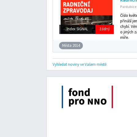
Pardubice
Číslo kvě
přináší je
chybí. Věn
Index SIGNAL
žádný
o jiných z
míře.
Města 2014
Vyhledat noviny ve Vašem městě