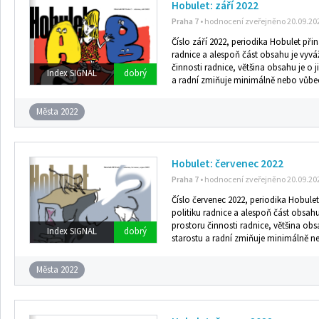
Hobulet: září 2022
Praha 7
• hodnocení zveřejněno 20.09.20
Číslo září 2022, periodika Hobulet přin
radnice a alespoň část obsahu je vyv
činnosti radnice, většina obsahu je o j
Index SIGNAL
dobrý
a radní zmiňuje minimálně nebo vůbe
Města 2022
Hobulet: červenec 2022
Praha 7
• hodnocení zveřejněno 20.09.20
Číslo červenec 2022, periodika Hobulet
politiku radnice a alespoň část obsah
prostoru činnosti radnice, většina obs
Index SIGNAL
dobrý
starostu a radní zmiňuje minimálně n
Města 2022