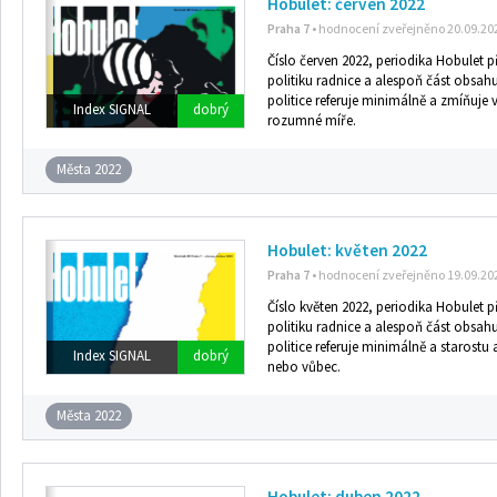
Hobulet: červen 2022
Praha 7
• hodnocení zveřejněno 20.09.20
Číslo červen 2022, periodika Hobulet p
politiku radnice a alespoň část obsahu
politice referuje minimálně a zmíňuje v
Index SIGNAL
dobrý
rozumné míře.
Města 2022
Hobulet: květen 2022
Praha 7
• hodnocení zveřejněno 19.09.20
Číslo květen 2022, periodika Hobulet p
politiku radnice a alespoň část obsahu
politice referuje minimálně a starostu
Index SIGNAL
dobrý
nebo vůbec.
Města 2022
Hobulet: duben 2022