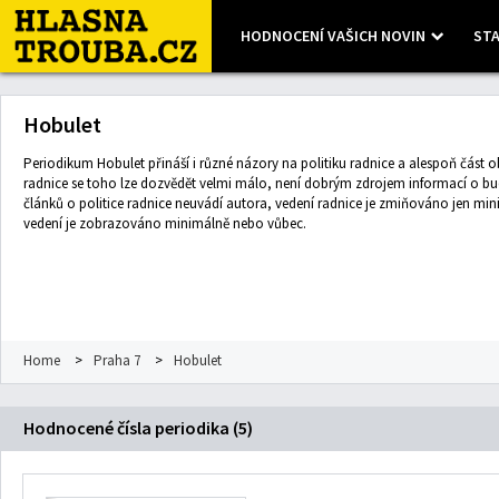
HODNOCENÍ VAŠICH NOVIN
STA
Leaflet
| Map data ©
OpenStreetMap
contributors, Imagery ©
Mapbox
Hobulet
Periodikum Hobulet přináší i různé názory na politiku radnice a alespoň část o
radnice se toho lze dozvědět velmi málo, není dobrým zdrojem informací o b
článků o politice radnice neuvádí autora, vedení radnice je zmiňováno jen mi
vedení je zobrazováno minimálně nebo vůbec.
Home
>
Praha 7
>
Hobulet
Hodnocené čísla periodika (5)