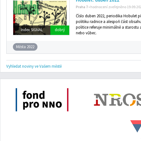
Praha 7
• hodnocení zveřejněno 19.09.20
Číslo duben 2022, periodika Hobulet př
politiku radnice a alespoň část obsahu
politice referuje minimálně a starostu
Index SIGNAL
dobrý
nebo vůbec.
Města 2022
Vyhledat noviny ve Vašem městě