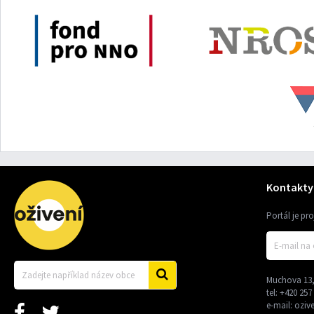
Kontakty
Portál je pr
Muchova 13,
tel:
+420 257
e-mail:
oziv