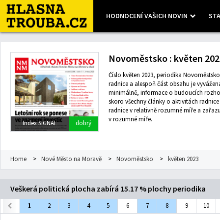
HODNOCENÍ VAŠICH NOVIN
STA
Leaflet
| Map data ©
OpenStreetMap
contributors, Imagery ©
Mapbox
Novoměstsko : květen 202
Číslo květen 2023, periodika Novoměstsko 
radnice a alespoň část obsahu je vyvážená.
minimálně, informace o budoucích rozho
skoro všechny články o aktivitách radnice
radnice v relativně rozumné míře a zařazuj
v rozumné míře.
Index SIGNAL
dobrý
Home
>
Nové Město na Moravě
>
Novoměstsko
>
květen 2023
Veškerá politická plocha zabírá 15.17 % plochy periodika
1
2
3
4
5
6
7
8
9
10