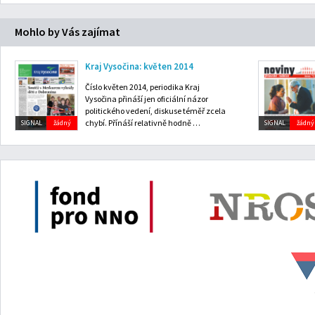
Mohlo by Vás zajímat
Kraj Vysočina: květen 2014
Číslo květen 2014, periodika Kraj
Vysočina přináší jen oficiální názor
politického vedení, diskuse téměř zcela
chybí. Přínáší relativně hodně …
SIGNAL
žádný
SIGNAL
žádný