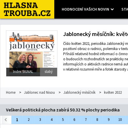
HODNOCENÍ VAŠICH NOVIN
STA
Leaflet
| Map data ©
OpenStreetMap
contributors, Imagery ©
Mapbox
Jablonecký měsíčník: květ
Číslo květen 2022, periodika Jablonecký m
pozitivní obraz o radnici, polemika v tex
Přínáší relativně hodně informací o činno
o budoucích rozhodnutích se prakticky ne
informujících o aktivách radnice nemá au
v relativně rozumné míře a fotek starosty 
Index SIGNAL
slabý
Home
>
Jablonec nad Nisou
>
Jablonecký měsíčník
>
květen 2022
Veškerá politická plocha zabírá 50.32 % plochy periodika
1
2
3
4
5
6
7
8
9
10