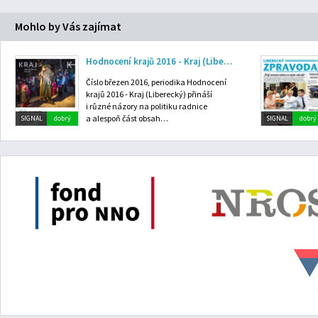
Mohlo by Vás zajímat
Hodnocení krajů 2016 - Kraj (Liberecký): březen 2016
Číslo březen 2016, periodika Hodnocení
krajů 2016 - Kraj (Liberecký) přináší
i různé názory na politiku radnice
a alespoň část obsah…
SIGNAL
dobrý
SIGNAL
dobrý