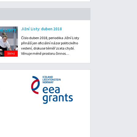
Jižní Listy: duben 2018
Číslo duben 2018, periodika Jižní Listy
přináší jen oficiální názor politického
vedení, diskuse téměř zcela chybí.
Věnuje méně prostoru činnos…
AL
žádný