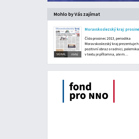
Mohlo by Vás zajímat
Číslo prosinec 2013, periodika
Moravskoslezský kraj prezentuje 
pozitivní obraz o radnici, polemika
v textu je přítomna, ale m…
SIGNAL
slabý