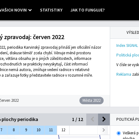
VAŠICH NOVIN
STATISTIKY
JAK TO FUNGUJE?
 ©
Mapbox
VÝSLED
ý zpravodaj: červen 2022
Index SIGNAL
022, periodika Karvinský zpravodaj přináší jen oficiální názor
edení, diskuse téměř zcela chybí. Věnuje méně prostoru
Politická plo
ce, většina obsahu je o jiných záležitostech, informace
ozhodnutích se prakticky nevyskytují, část informací
V čísle se vy
dnice nemá autora, zmíňuje vedení radnice v relativně
Reklama
zabí
a zařazuje fotky představitele radnice v rozumné míře.
červen 2022
Města 2022
% plochy periodika
1
/
12
POLITICKÁ P
7
8
9
10
11
12
Veškerá p
plocha