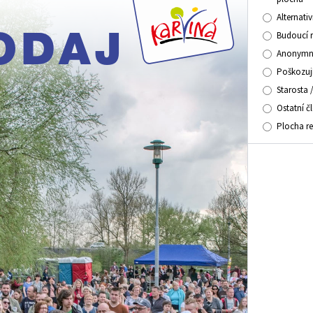
Alternati
Budoucí 
Anonymní
Poškozuj
Starosta 
Ostatní č
Plocha r