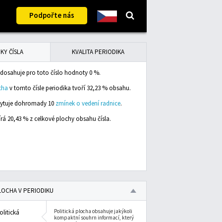
Podpořte nás
KY ČÍSLA
KVALITA PERIODIKA
dosahuje pro toto číslo hodnoty 0 %.
cha
v tomto čísle periodika tvoří 32,23 % obsahu.
skytuje dohromady 10
zmínek o vedení radnice
.
rá 20,43 % z celkové plochy obsahu čísla.
LOCHA V PERIODIKU
Politická plocha obsahuje jakýkoli
olitická
kompaktní souhrn informací, který