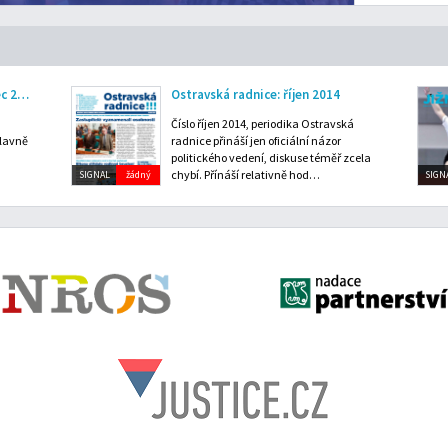
Moravskoslezský kraj: prosinec 2013
Ostravská radnice: říjen 2014
Číslo říjen 2014, periodika Ostravská
hlavně
radnice přináší jen oficiální názor
politického vedení, diskuse téměř zcela
chybí. Přínáší relativně hod…
SIGNAL
žádný
SIGN