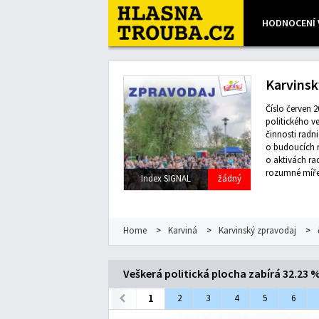
HODNOCENÍ 
Leaflet
| Map data ©
OpenStreetMap
contributors, Imagery
Karvinsk
Číslo červen 2
politického v
činnosti radni
o budoucích r
o aktivách ra
rozumné míře 
Index SIGNAL
žádný
Home
>
Karviná
>
Karvinský zpravodaj
>
Veškerá politická plocha zabírá 32.23 
1
2
3
4
5
6