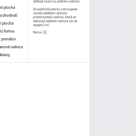
sděluje názor na politiku radnice.
vní plocha
Do politické plochy zahrnujeme
rovněž jakékoliv aktivity
rozhodnutí
představitelů radnice, které se
nekonají jménem radnice ani ve
 plocha
spojení s ní.
ící forma
Barva:
/ primátor
lenové radnice
eklamy