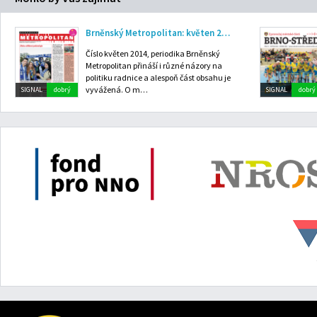
Brněnský Metropolitan: květen 2014
Číslo květen 2014, periodika Brněnský
Metropolitan přináší i různé názory na
politiku radnice a alespoň část obsahu je
vyvážená. O m…
SIGNAL
dobrý
SIGNAL
dobrý