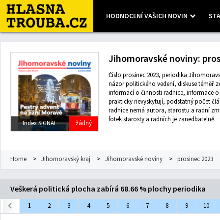
HODNOCENÍ VAŠICH NOVIN
STA
Leaflet
| Map data ©
OpenStreetMap
contributors, Imagery ©
Mapbox
Jihomoravské noviny: pros
Číslo prosinec 2023, periodika Jihomoravsk
názor politického vedení, diskuse téměř zc
informací o činnosti radnice, informace 
prakticky nevyskytují, podstatný počet čl
radnice nemá autora, starostu a radní z
fotek starosty a radních je zanedbatelně.
Index SIGNAL
žádný
Home
>
Jihomoravský kraj
>
Jihomoravské noviny
>
prosinec 2023
Veškerá politická plocha zabírá 68.66 % plochy periodika
1
2
3
4
5
6
7
8
9
10