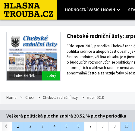
HODNOCENÍ VAŠICH NOVIN
STA
Leaflet
| Map data ©
OpenStreetMap
contributors, Imagery ©
Mapbox
Chebské radniční listy: sr
Číslo srpen 2018, periodika Chebské radničn
politiku radnice a alespoň část obsahu j
činnosti radnice, většina obsahu je o jiný
o budoucích rozhodnutích se prakticky ne
informujících o aktivách radnice nemá au
abnormálně často a zařazuje fotky předst
Index SIGNAL
dobrý
Home
>
Cheb
>
Chebské radniční listy
>
srpen 2018
Veškerá politická plocha zabírá 28.52 % plochy periodika
1
2
3
4
5
6
7
8
9
10