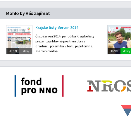
Mohlo by Vás zajímat
Krajské listy: červen 2014
Číslo červen 2014, periodika Krajské listy
prezentuje hlavně pozitivní obraz
o radnici, polemika v textu je přítomna,
ale minimálně.…
SIGNAL
slabý
SIGNAL
dobrý