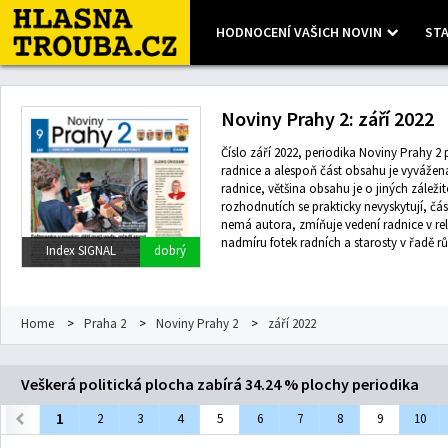
HODNOCENÍ VAŠICH NOVIN
STA
Leaflet
| Map data ©
OpenStreetMap
contributors, Imagery ©
Mapbox
Noviny Prahy 2: září 2022
Číslo září 2022, periodika Noviny Prahy 2 p
radnice a alespoň část obsahu je vyvážen
radnice, většina obsahu je o jiných zálež
rozhodnutích se prakticky nevyskytují, čás
nemá autora, zmíňuje vedení radnice v r
nadmíru fotek radních a starosty v řadě rů
Index SIGNAL
dobrý
Home
>
Praha 2
>
Noviny Prahy 2
>
září 2022
Veškerá politická plocha zabírá 34.24 % plochy periodika
1
2
3
4
5
6
7
8
9
10