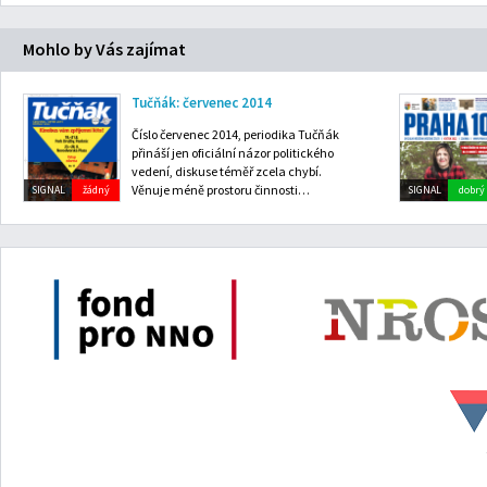
Mohlo by Vás zajímat
Tučňák: červenec 2014
Číslo červenec 2014, periodika Tučňák
přináší jen oficiální názor politického
vedení, diskuse téměř zcela chybí.
Věnuje méně prostoru činnosti…
SIGNAL
žádný
SIGNAL
dobrý