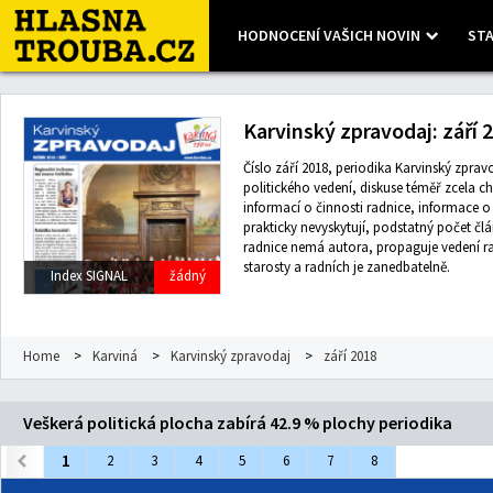
HODNOCENÍ VAŠICH NOVIN
STA
Leaflet
| Map data ©
OpenStreetMap
contributors, Imagery ©
Mapbox
Karvinský zpravodaj: září 
Číslo září 2018, periodika Karvinský zpravo
politického vedení, diskuse téměř zcela ch
informací o činnosti radnice, informace 
prakticky nevyskytují, podstatný počet čl
radnice nemá autora, propaguje vedení r
starosty a radních je zanedbatelně.
Index SIGNAL
žádný
Home
>
Karviná
>
Karvinský zpravodaj
>
září 2018
Veškerá politická plocha zabírá 42.9 % plochy periodika
1
2
3
4
5
6
7
8