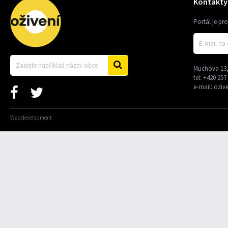
Kontakty
Portál je pr
Muchova 13,
tel:
+420 257
e-mail:
oziv
Web development