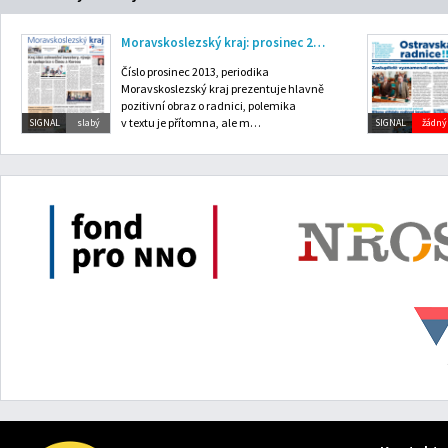
Moravskoslezský kraj: prosinec 2013
Číslo prosinec 2013, periodika
Moravskoslezský kraj prezentuje hlavně
pozitivní obraz o radnici, polemika
v textu je přítomna, ale m…
SIGNAL
slabý
SIGNAL
žádný