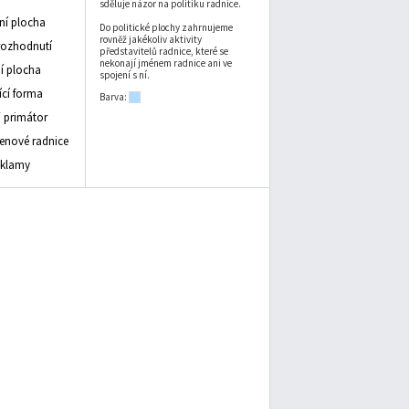
sděluje názor na politiku radnice.
vní plocha
Do politické plochy zahrnujeme
rovněž jakékoliv aktivity
rozhodnutí
představitelů radnice, které se
nekonají jménem radnice ani ve
 plocha
spojení s ní.
ící forma
Barva:
/ primátor
lenové radnice
eklamy