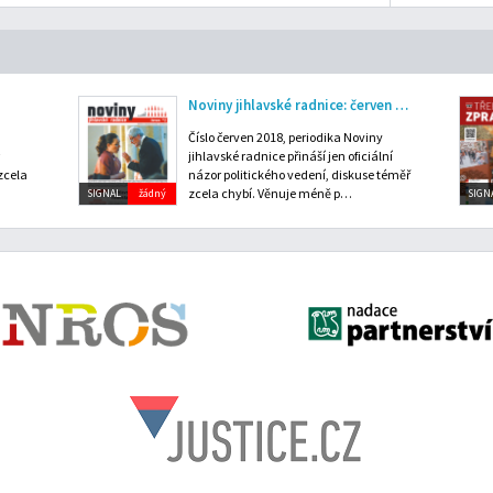
Noviny jihlavské radnice: červen 2018
Číslo červen 2018, periodika Noviny
jihlavské radnice přináší jen oficiální
zcela
názor politického vedení, diskuse téměř
zcela chybí. Věnuje méně p…
SIGNAL
žádný
SIGN