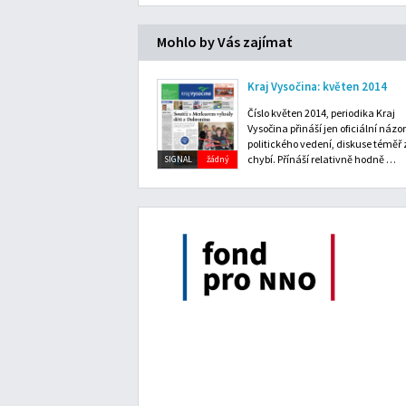
Mohlo by Vás zajímat
Kraj Vysočina: květen 2014
Číslo květen 2014, periodika Kraj
Vysočina přináší jen oficiální názor
politického vedení, diskuse téměř 
chybí. Přínáší relativně hodně …
SIGNAL
žádný