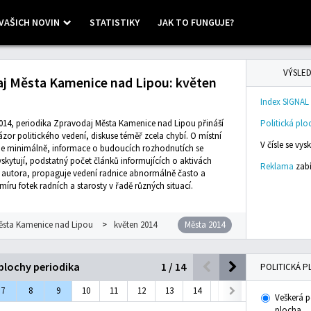
VAŠICH NOVIN
STATISTIKY
JAK TO FUNGUJE?
 ©
Mapbox
VÝSLED
j Města Kamenice nad Lipou: květen
Index SIGNAL
Politická plo
2014, periodika Zpravodaj Města Kamenice nad Lipou přináší
názor politického vedení, diskuse téměř zcela chybí. O místní
V čísle se vy
ruje minimálně, informace o budoucích rozhodnutích se
yskytují, podstatný počet článků informujících o aktivách
Reklama
zabí
 autora, propaguje vedení radnice abnormálně často a
íru fotek radních a starosty v řadě různých situací.
ěsta Kamenice nad Lipou
>
květen 2014
Města 2014
 plochy periodika
1
/
14
POLITICKÁ P
7
8
9
10
11
12
13
14
Veškerá p
plocha