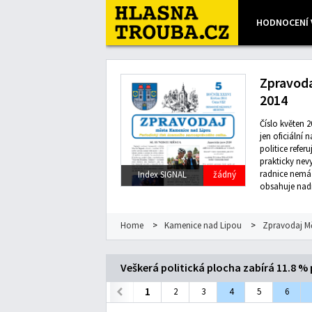
HODNOCENÍ 
Leaflet
| Map data ©
OpenStreetMap
contributors, Imagery
Zpravoda
2014
Číslo květen 
jen oficiální 
politice refe
prakticky nev
radnice nemá
Index SIGNAL
žádný
obsahuje nadm
Home
>
Kamenice nad Lipou
>
Zpravodaj M
Veškerá politická plocha zabírá 11.8 %
1
2
3
4
5
6