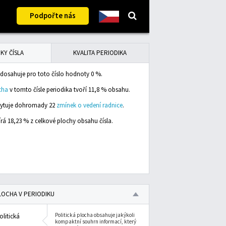
Podpořte nás
KY ČÍSLA
KVALITA PERIODIKA
dosahuje pro toto číslo hodnoty 0 %.
cha
v tomto čísle periodika tvoří 11,8 % obsahu.
skytuje dohromady 22
zmínek o vedení radnice
.
rá 18,23 % z celkové plochy obsahu čísla.
LOCHA V PERIODIKU
Politická plocha obsahuje jakýkoli
olitická
kompaktní souhrn informací, který