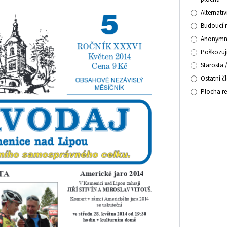
Alternati
Budoucí 
Anonymní
Poškozuj
Starosta 
Ostatní č
Plocha r