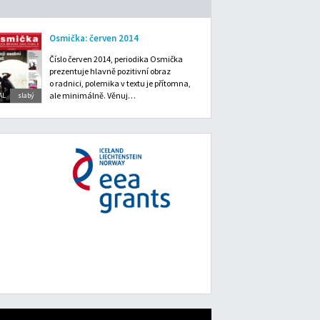
Osmička: červen 2014
Číslo červen 2014, periodika Osmička
prezentuje hlavně pozitivní obraz
o radnici, polemika v textu je přítomna,
ale minimálně. Věnuj…
AL
slabý