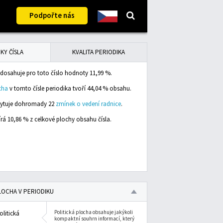
Podpořte nás
KY ČÍSLA
KVALITA PERIODIKA
dosahuje pro toto číslo hodnoty 11,99 %.
cha
v tomto čísle periodika tvoří 44,04 % obsahu.
skytuje dohromady 22
zmínek o vedení radnice
.
rá 10,86 % z celkové plochy obsahu čísla.
LOCHA V PERIODIKU
Politická plocha obsahuje jakýkoli
olitická
kompaktní souhrn informací, který