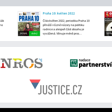
Praha 10: květen 2022
čňák
Číslo květen 2022, periodika Praha 10
ého
přináší i různé názory na politiku
radnice a alespoň část obsahu je
vyvážená. Věnuje méně pros…
SIGNAL
dobrý
SIGN