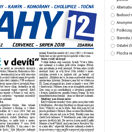
Alternati
Budoucí 
Anonymní
Poškozuj
Starosta 
Ostatní č
Plocha r