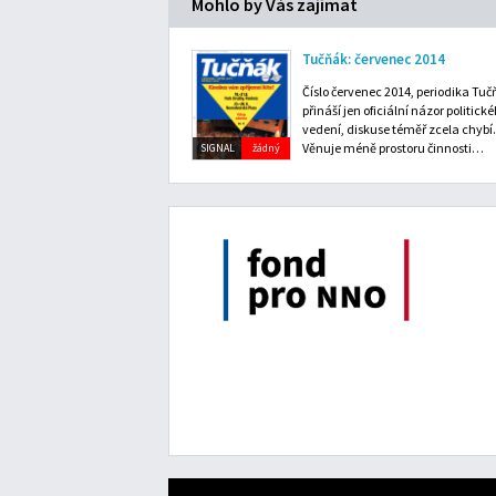
Mohlo by Vás zajímat
Tučňák: červenec 2014
Číslo červenec 2014, periodika Tu
přináší jen oficiální názor politick
vedení, diskuse téměř zcela chybí.
Věnuje méně prostoru činnosti…
SIGNAL
žádný