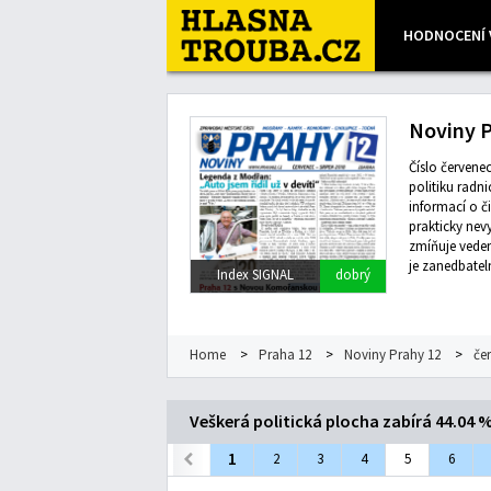
HODNOCENÍ 
Leaflet
| Map data ©
OpenStreetMap
contributors, Imagery
Noviny P
Číslo červene
politiku radn
informací o č
prakticky nev
zmíňuje veden
je zanedbatel
Index SIGNAL
dobrý
Home
>
Praha 12
>
Noviny Prahy 12
>
če
Veškerá politická plocha zabírá 44.04 
1
2
3
4
5
6