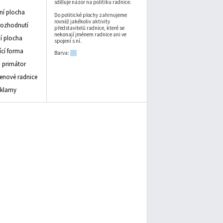
sděluje názor na politiku radnice.
vní plocha
Do politické plochy zahrnujeme
rovněž jakékoliv aktivity
rozhodnutí
představitelů radnice, které se
nekonají jménem radnice ani ve
 plocha
spojení s ní.
ící forma
Barva:
/ primátor
lenové radnice
eklamy