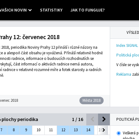
VAŠICH NOVIN
STATISTIKY
JAK TO FUNGUJE?
 ©
Mapbox
VÝSLED
rahy 12: červenec 2018
Index SIGNAL
c 2018, periodika Noviny Prahy 12 přináší i různé názory na
ice a alespoň část obsahu je vyvážená. Přínáší relativně hodně
Politická plo
innosti radnice, informace o budoucích rozhodnutích se
yskytují, část informací o aktivách radnice nemá autora,
V čísle se vy
í radnice v relativně rozumné míře a fotek starosty a radních
Reklama
zabí
ně.
rvenec 2018
Města 2018
% plochy periodika
1
/
16
POLITICKÁ P
7
8
9
10
11
12
13
14
15
16
Veškerá p
plocha