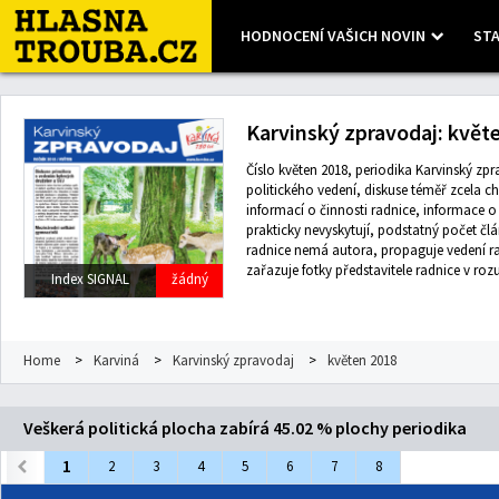
HODNOCENÍ VAŠICH NOVIN
STA
Leaflet
| Map data ©
OpenStreetMap
contributors, Imagery ©
Mapbox
Karvinský zpravodaj: květ
Číslo květen 2018, periodika Karvinský zpra
politického vedení, diskuse téměř zcela ch
informací o činnosti radnice, informace 
prakticky nevyskytují, podstatný počet čl
radnice nemá autora, propaguje vedení r
zařazuje fotky představitele radnice v ro
Index SIGNAL
žádný
Home
>
Karviná
>
Karvinský zpravodaj
>
květen 2018
Veškerá politická plocha zabírá 45.02 % plochy periodika
1
2
3
4
5
6
7
8