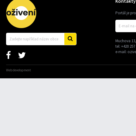
Kontakty
Portál je pr
Muchova 13,
tel:
+420 257
e-mail:
oziv
Web development