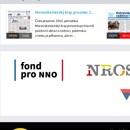
Moravskoslezský kraj: prosinec 2013
Číslo prosinec 2013, periodika
Moravskoslezský kraj prezentuje hlavně
pozitivní obraz o radnici, polemika
v textu je přítomna, ale m…
SIGNAL
slabý
SIGNAL
žádný