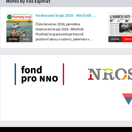
Mohlo by Vás zajímat
Hodnocení krajů 2016 - Měsíčník Plzeňský kraj: červenec 2016
Číslo červenec 2016, periodika
Hodnocení krajů 2016 - Měsíčník
Plzeňský kraj prezentuje hlavně
pozitivní obraz o radnici, polemika v …
SIGNAL
slabý
SIGNAL
žádný