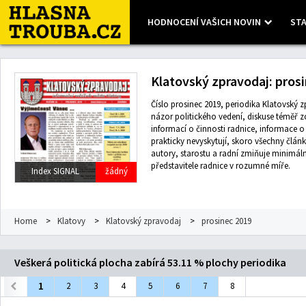
HODNOCENÍ VAŠICH NOVIN
STA
Leaflet
| Map data ©
OpenStreetMap
contributors, Imagery ©
Mapbox
Klatovský zpravodaj: pros
Číslo prosinec 2019, periodika Klatovský zp
názor politického vedení, diskuse téměř zc
informací o činnosti radnice, informace 
prakticky nevyskytují, skoro všechny článk
autory, starostu a radní zmiňuje minimál
představitele radnice v rozumné míře.
Index SIGNAL
žádný
Home
>
Klatovy
>
Klatovský zpravodaj
>
prosinec 2019
Veškerá politická plocha zabírá 53.11 % plochy periodika
1
2
3
4
5
6
7
8