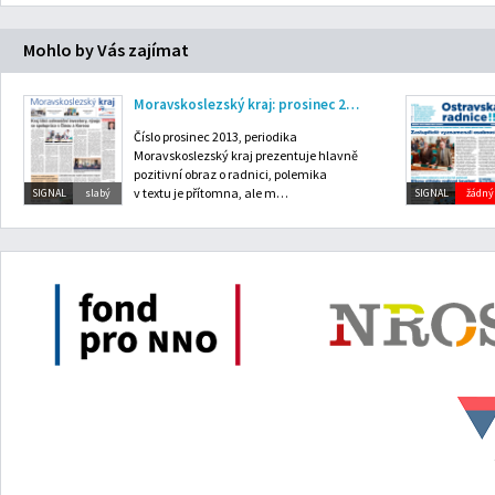
Mohlo by Vás zajímat
Moravskoslezský kraj: prosinec 2013
Číslo prosinec 2013, periodika
Moravskoslezský kraj prezentuje hlavně
pozitivní obraz o radnici, polemika
v textu je přítomna, ale m…
SIGNAL
slabý
SIGNAL
žádný