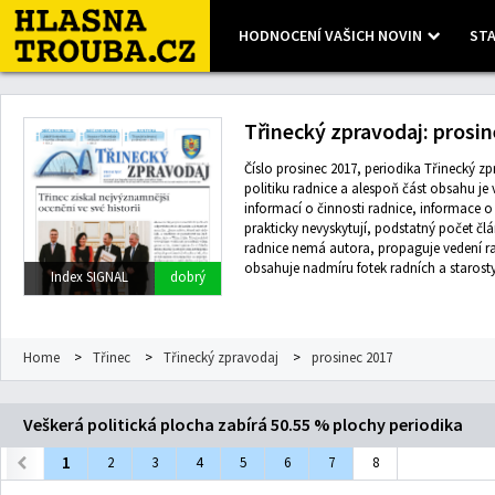
HODNOCENÍ VAŠICH NOVIN
STA
Leaflet
| Map data ©
OpenStreetMap
contributors, Imagery ©
Mapbox
Třinecký zpravodaj: prosin
Číslo prosinec 2017, periodika Třinecký zp
politiku radnice a alespoň část obsahu je
informací o činnosti radnice, informace 
prakticky nevyskytují, podstatný počet čl
radnice nemá autora, propaguje vedení r
obsahuje nadmíru fotek radních a starosty
Index SIGNAL
dobrý
Home
>
Třinec
>
Třinecký zpravodaj
>
prosinec 2017
Veškerá politická plocha zabírá 50.55 % plochy periodika
1
2
3
4
5
6
7
8