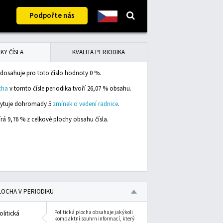
Podpořte nás
KY ČÍSLA
KVALITA PERIODIKA
dosahuje pro toto číslo hodnoty 0 %.
cha
v tomto čísle periodika tvoří 26,07 % obsahu.
skytuje dohromady 5
zmínek o vedení radnice
.
rá 9,76 % z celkové plochy obsahu čísla.
LOCHA V PERIODIKU
Politická plocha obsahuje jakýkoli
olitická
kompaktní souhrn informací, který