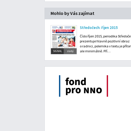
Mohlo by Vás zajímat
Středočech: říjen 2015
Číslo říjen 2015, periodika Středoč
prezentuje hlavně pozitivní obraz
o radnici, polemika v textu je přít
ale minimálně. Pří…
SIGNAL
slabý