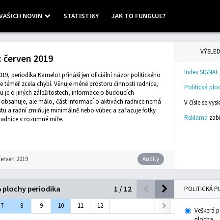
VAŠICH NOVIN
STATISTIKY
JAK TO FUNGUJE?
 ©
Mapbox
VÝSLED
 červen 2019
Index SIGNAL
019, periodika Kamelot přináší jen oficiální názor politického
se téměř zcela chybí. Věnuje méně prostoru činnosti radnice,
Politická plo
u je o jiných záležitostech, informace o budoucích
obsahuje, ale málo, část informací o aktivách radnice nemá
V čísle se vy
stu a radní zmiňuje minimálně nebo vůbec a zařazuje fotky
Reklama
zabí
 radnice v rozumné míře.
červen 2019
Audity
% plochy periodika
1
/
12
POLITICKÁ P
7
8
9
10
11
12
Veškerá p
plocha