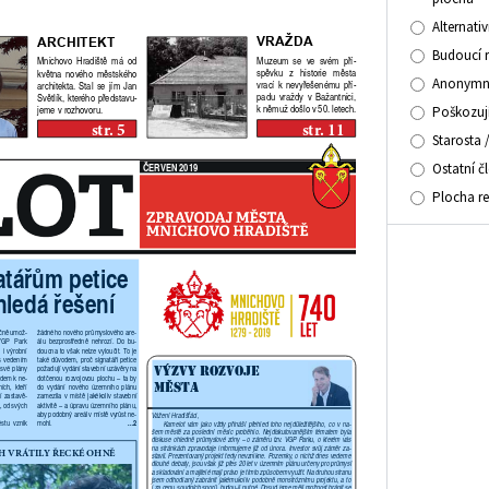
Alternati
Budoucí 
Anonymní
Poškozuj
Starosta 
Ostatní č
Plocha r