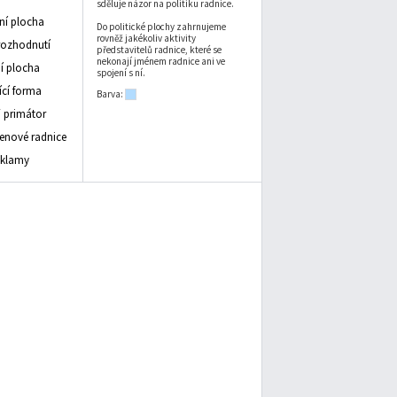
sděluje názor na politiku radnice.
vní plocha
Do politické plochy zahrnujeme
rovněž jakékoliv aktivity
rozhodnutí
představitelů radnice, které se
nekonají jménem radnice ani ve
 plocha
spojení s ní.
ící forma
Barva:
/ primátor
lenové radnice
eklamy