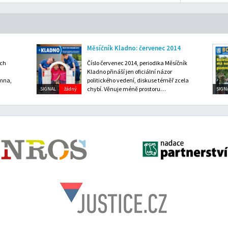
Měsíčník Kladno: červenec 2014
ech
Číslo červenec 2014, periodika Měsíčník
Kladno přináší jen oficiální názor
omna,
politického vedení, diskuse téměř zcela
chybí. Věnuje méně prostoru…
SIGNAL
žádný
SIGN