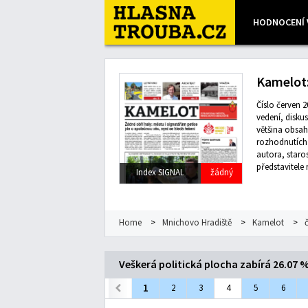
HODNOCENÍ 
Leaflet
| Map data ©
OpenStreetMap
contributors, Imagery
Kamelot:
Číslo červen 2
vedení, disku
většina obsah
rozhodnutích 
autora, staro
představitele
Index SIGNAL
žádný
Home
>
Mnichovo Hradiště
>
Kamelot
>
Veškerá politická plocha zabírá 26.07 
1
2
3
4
5
6