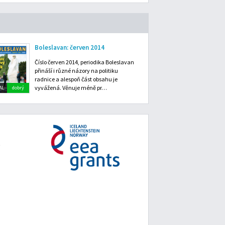
Boleslavan: červen 2014
Číslo červen 2014, periodika Boleslavan
přináší i různé názory na politiku
radnice a alespoň část obsahu je
vyvážená. Věnuje méně pr…
AL
dobrý