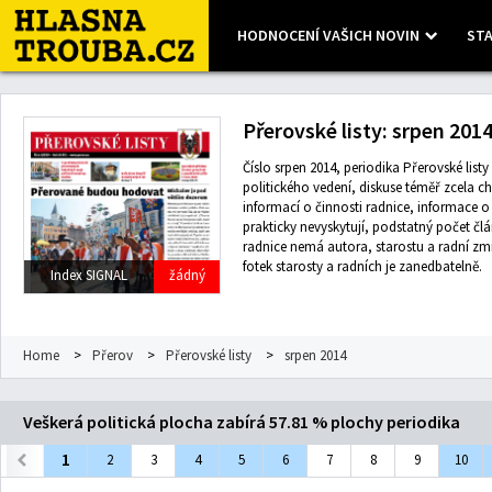
HODNOCENÍ VAŠICH NOVIN
STA
Leaflet
| Map data ©
OpenStreetMap
contributors, Imagery ©
Mapbox
Přerovské listy: srpen 201
Číslo srpen 2014, periodika Přerovské listy 
politického vedení, diskuse téměř zcela ch
informací o činnosti radnice, informace 
prakticky nevyskytují, podstatný počet čl
radnice nemá autora, starostu a radní z
fotek starosty a radních je zanedbatelně.
Index SIGNAL
žádný
Home
>
Přerov
>
Přerovské listy
>
srpen 2014
Veškerá politická plocha zabírá 57.81 % plochy periodika
1
2
3
4
5
6
7
8
9
10