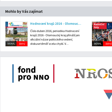
Mohlo by Vás zajímat
Hodnocení krajů 2016 - Olomoucký kraj: duben 2016
Číslo duben 2016, periodika Hodnocení
krajů 2016 - Olomoucký kraj přináší jen
oficiální názor politického vedení,
diskuse téměř zcela chybí. V…
SIGNAL
žádný
SIGNAL
žádný