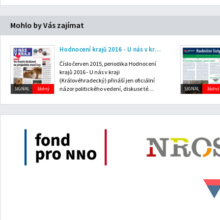
Mohlo by Vás zajímat
Hodnocení krajů 2016 - U nás v kraji (Královéhradecký): červen 2015
Číslo červen 2015, periodika Hodnocení
krajů 2016 - U nás v kraji
(Královéhradecký) přináší jen oficiální
názor politického vedení, diskuse té…
SIGNAL
žádný
SIGNAL
žádný