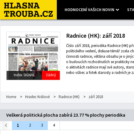
HODNOCENÍ VAŠICH NOVIN
STA
Leaflet
| Map data ©
OpenStreetMap
contributors, Imagery ©
Mapbox
Radnice (HK): září 2018
Číslo září 2018, periodika Radnice (HK) při
politického vedení, diskuse téměř zcela c
činnosti radnice, většina obsahu je o jiný
o budoucích rozhodnutích se prakticky ne
o aktivitách radnice mají své autory, sta
nebo vůbec a fotek starosty a radních je 
Index SIGNAL
žádný
Home
>
Hradec Králové
>
Radnice (HK)
>
září 2018
Veškerá politická plocha zabírá 23.77 % plochy periodika
1
2
3
4